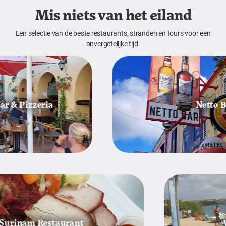
Mis niets van het eiland
Een selectie van de beste restaurants, stranden en tours voor een
onvergetelijke tijd.
 Pizzeria
Netto Bar
am Restaurant
Windsu