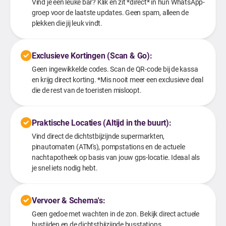
Vind je een leuke bar? Klik en zit *direct* in hun WhatsApp-
groep voor de laatste updates. Geen spam, alleen de
plekken die jij leuk vindt.
Exclusieve Kortingen (Scan & Go):
Geen ingewikkelde codes. Scan de QR-code bij de kassa
en krijg direct korting. *Mis nooit meer een exclusieve deal
die de rest van de toeristen misloopt.
Praktische Locaties (Altijd in the buurt):
Vind direct de dichtstbijzijnde supermarkten,
pinautomaten (ATM's), pompstations en de actuele
nachtapotheek op basis van jouw gps-locatie. Ideaal als
je snel iets nodig hebt.
Vervoer & Schema's:
Geen gedoe met wachten in de zon. Bekijk direct actuele
bustijden en de dichtstbijzijnde busstations.